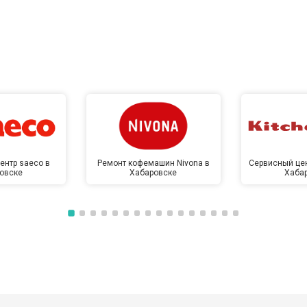
ентр saeco в
Ремонт кофемашин Nivona в
Сервисный цен
овске
Хабаровске
Хаба