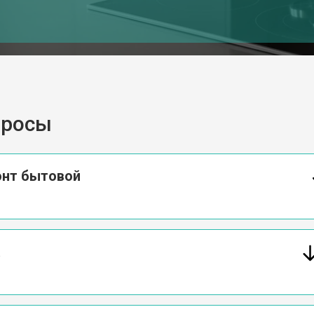
просы
онт бытовой
а