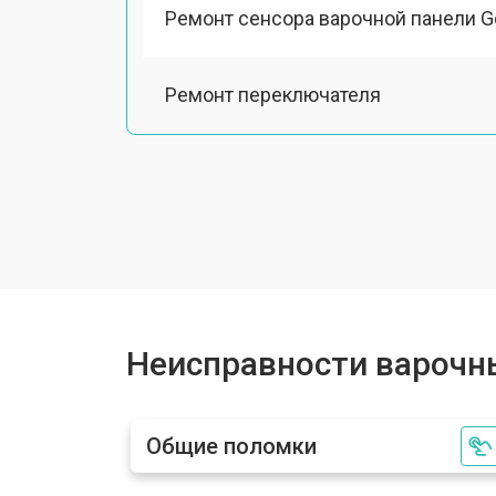
Ремонт сенсора варочной панели G
Ремонт переключателя
Замена панели управления
Ремонт модуля управления
Ремонт инвертора
Неисправности варочны
Разблокировка варочной панели Go
Общие поломки